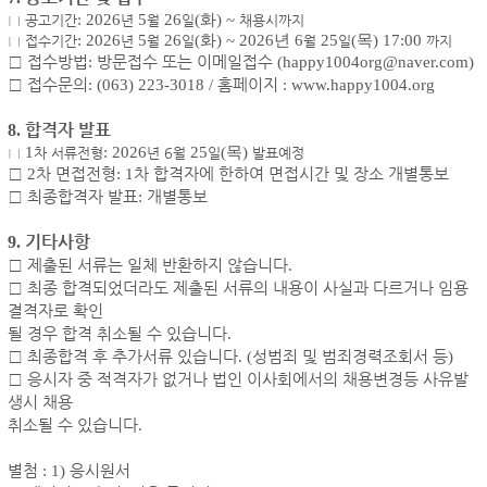
:
2026
5
26
(화
) ~
□
공고기간
년
월
일
채용시까지
:
2026
5
26
(화
) ~ 2026년 6
25
(목
) 17:00
□
접수기간
년
월
일
월
일
까지
□
접수방법
:
방문접수 또는 이메일접수
(happy1004org@naver.com)
□
접수문의
: (063) 223-3018 /
홈페이지
: www.happy1004.org
합격자 발표
8.
1
:
2026
25
(목
)
□
차 서류전형
년 6
월
일
발표예정
□
2
차 면접전형
: 1
차 합격자에 한하여 면접시간 및 장소 개별통보
□
최종합격자 발표
:
개별통보
기타사항
9.
□
제출된 서류는 일체 반환하지 않습니다
.
□
최종 합격되었더라도 제출된 서류의 내용이 사실과 다르거나 임용
결격자로 확인
될 경우 합격 취소될 수 있습니다
.
□
최종합격 후 추가서류 있습니다
. (
성범죄 및 범죄경력조회서 등
)
□
응시자 중 적격자가 없거나 법인 이사회에서의 채용변경등 사유발
생시 채용
취소될 수 있습니다
.
별첨
: 1)
응시원서