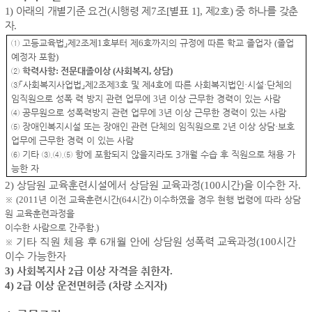
1)
아래의 개별기준 요건
(
시행령 제
7
조
[
별표
1],
제
2
호
)
중 하나를 갖춘
자
.
①
고등교육법
」
제
2
조제
1
호부터 제
6
호까지의 규정에 따른 학교 졸업자
(
졸업
예정자 포함
)
②
학력사항
:
전문대졸이상
(
사회복지
,
상담
)
③
「
사회복지사업법
」
제
2
조제
3
호 및 제
4
호에 따른 사회복지법인
·
시설
·
단체의
임직원으로 성폭 력 방지 관련 업무에
3
년 이상 근무한 경력이 있는 사람
④
공무원으로 성폭력방지 관련 업무에
3
년 이상 근무한 경력이 있는 사람
⑤
장애인복지시설 또는 장애인 관련 단체의 임직원으로
2
년 이상 상담
·
보호
업무에 근무한 경력 이 있는 사람
⑥ 기타
③.
④.
⑤ 항에 포함되지 않을지라도 3개월 수습 후 직원으로 채용 가
능한 자
2)
상담원 교육훈련시설에서 상담원 교육과정
(100
시간
)
을 이수한 자
.
※
(2011
년 이전 교육훈련시간
(64
시간
)
이수하였을 경우 현행 법령에 따라 상담
원 교육훈련과정을
이수한 사람으로 간주함
.)
기타 직원 체용 후
6
개월 안에
상담원 성폭력 교육과정
(100
시간
※
이수 가능한자
3)
사회복지사
2
급 이상 자격을 취한자
.
4)
2
급 이상
운전면허증
(
차량 소지자
)