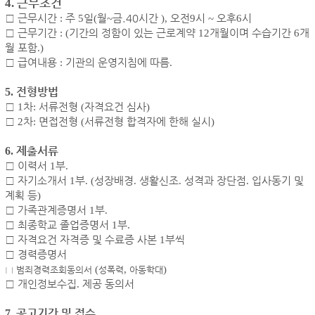
근무조건
4.
□
근무시간
:
주
5
일
(
월
~
금.40시간
),
오전
9
시
~
오후
6
시
□
근무기간
:
(
기간의 정함이 있는 근로계약
12
개월이며 수습기간
6
개
월 포함
.)
□
급여내용
:
기관의 운영지침에 따름
.
전형방법
5.
□
1
차
:
서류전형
(
자격요건 심사
)
□
2
차
:
면접전형
(
서류전형 합격자에 한해 실시
)
제출서류
6.
□
이력서
1
부
.
□
자기소개서
1
부
. (
성장배경
.
생활신조
.
성격과 장단점
.
입사동기 및
계획 등
)
□
가족관계증명서
1
부
.
□
최종학교 졸업증명서
1
부
.
□
자격요건 자격증 및 수료증 사본
1
부씩
□
경력증명서
(
,
)
□
범죄경력조회동의서
성폭력
아동학대
□
개인정보수집
.
제공 동의서
공고기간 및 접수
7.