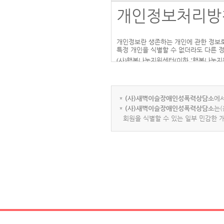
개인정보처리방
- 제2조 약관의 효력과 변경
개인정보란 생존하는 개인에 관한 정보로
(1) 이 약관의 내용은 서비스 화면에
특정 개인을 식별할 수 없더라도 다른 
(2) 회사는 이 약관을 임의로 변경할 
(
사
)
행복나눔지원센터
(
이하
‘
행복나눔지
처리할 수 있도록 하기 위하여 다음과 
-제3조 약관 외 준칙
개인정보 수집항목
,
개인정보 수집 및 
탁의 경우에는 홈페이지의 개인정보취급
*
(사)새벽이슬장애인성폭력상담소
에
다
.
본 약관에 명시되지 않은 사항은 전자거
*
(사)새벽이슬장애인성폭력상담소
는(
제
1
조
(
개인정보의 처리목적
)
회원을 식별할 수 있는 일부 민감한 
홈페이지는 다음의 목적을 위하여 개인
> 제 2 장 회원 가입과 서비스 이용
는 개인정보 보호법 제
18
조에 따라 별도
1.
홈페이지 회원 가입 및 관리
- 제1조 회원의 정의
회원 가입의사 확인
,
회원제 서비스 제
통지
,
고충처리 등을 목적으로 개인정보
(1) 회원은 이용자가 회원가입을 신청
2.
재화 또는 서비스 제공
(2) 회원가입은 무료이며 회원ID와 
물품배송
,
서비스 제공
,
콘텐츠 제공
,
맞
3.
고충처리
- 제2조 (서비스 가입에 대한 승낙과 제
민원인의 신원 확인
,
민원사항 확인
,
사