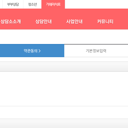
부부상담
청소년
가해자치료
약관동의 >
기본정보입력
신망이용촉진등에 관한 법령에 의하여 (사)행복나눔지원센터 밎 부설기관인 새벽이
담소"라 한다)이 제공하는 상담프로그램 및 상담 서비스 (이하 "서비스"라 한다)의