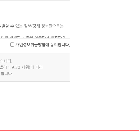
식별할 수 있는 정보
(
당해 정보만으로는
 이와 관련한 고충을 신속하고 원활하게
개인정보취급방침에 동의합니다.
닌 다른 여타목적을 위한개인정보 취급위
버튼을 클릭한 경우
,
동의한 것으로 봅니
습니다.
로 합니다.
‘11.9.30 시행)에 따라
 합니다.
지 않으며
,
이용 목적이 변경되는 경우에
인확인
,
서비스 부정이용 방지
,
각종 고지
․