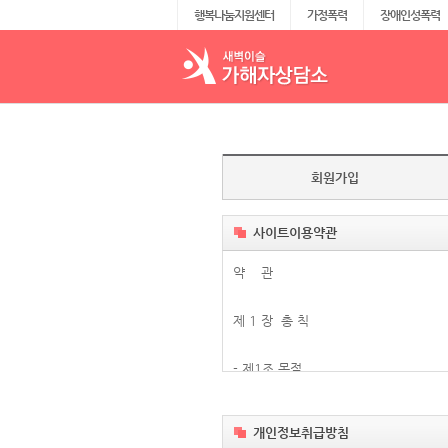
행복나눔지원센터
가정폭력
장애인성폭력
회원가입
사이트이용약관
약 관
제 1 장 총 칙
- 제1조 목적
이 약관은 전기통신사업법령 및 정보통
기상담소,청소년상담소.이하 “법인 및 상
개인정보취급방침
을 목적으로 합니다.