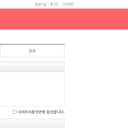
회원가입
로그인
고객센터
완료
사이트이용약관에 동의합니다.
슬 가정폭력상담소,성폭력상담소,이혼위
 이용조건 및 절차에 관한 사항을 규정함