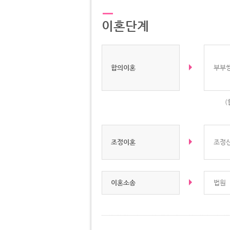
이혼단계
합의이혼
부부
(
조정이혼
조정
이혼소송
법원