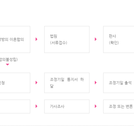
법원
판사
쌍방의 이혼합의
(서류접수)
(확인)
합의불성립)
조정기일 통지서 하
신청
조정기일 출석
달
가사조사
조정 또는 변론