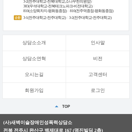
3-2(전주대학교-전북대학교,소나무한의원앞)
383(우석대학교-전북테크노파크-비전대학교)
810(소양회차지-평화동종점)
810(전주역종점-평화동종점)
3-1(전주대학교-전주대학교)
3-2(전주대학교-전주대학교)
상담소소개
인사말
상담소연혁
비전
오시는길
고객센터
회원가입
로그인
TOP
(사)새벽이슬장애인성폭력상담소
전북 전주시 완산구 백제대로 167 (명진빌딩 2층)