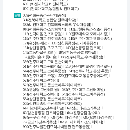
6001(비전대학교-비전대학교)
6001(전북대학교,농협앞-비전대학교)
309(평화동종점-우석대종점)
3-1(전북대학교,농협앞-전주대학교)
383(비전대학교-전북테크노파크-우석대종점)
810(평화동종점-소양회차지)
112(삼천동종점-진조리종점)
112(신덕마을-진조리종점)
119(전주대학교-모래내시장)
119(전주대학교-전주역종점)
119(전주대학교-평화동종점)
121(원상림-재전)
131(삼천동종점-진기마을종점)
131(삼천동종점-초포초교)
149(삼천동종점-진조리)
149(호동마을-진조리)
19(삼천동종점-회룡마을)
19(호동마을-회룡마을)
385(전주대학교-우석대종점)
386(전주대학교-고려온천아파트)
511(전주대학교-용화마을)
513(전주대학교-양야리경로당)
514(전주대학교-코아루종점)
515(전주대학교-은상-추동)
515(전주대학교-추동)
520(전주대학교-봉동주공아파트)
521(전주대학교-후와리)
522(전주대학교-둔산코아루2차아파트)
535(원상림-고산터미널)
535(전주대학교-고산터미널)
541(전주대학교-신하리)
543(전주대학교-코아루종점)
554(삼천동종점-둔산코아루2차아파트)
559(삼천동종점-둔산코아루2차아파트)
61(비전대학교-전주대학교)
62(삼산리-진조리종점)
62(삼천동종점-진조리종점)
644(원평종점-감수리)
684(금구-감수리)
684(신성리-감수리)
685(오봉리-감수리)
79(금산사-전주역종점)
820(이서회차지-소양회차지)
999(전주박물관전주역사박물관-전주동물원)