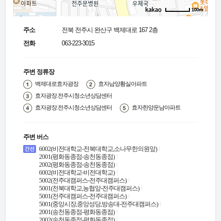
100m
주소
전북 전주시 완산구 백제대로 167 2층
전화
063-223-3015
주변 정류장
백제대로효자광장
효자남양황실아파트
효자광장.전주시청소년상담센터
효자광장.전주시청소년상담센터
효자한양운남아파트
주변 버스
6002(비전대학교-전북대학교,소나무한의원앞)
2001(평화동종점-송천동종점)
2002(평화동종점-송천동종점)
6002(비전대학교-비전대학교)
5002(전주대캠퍼스-전주대캠퍼스)
5001(전북대학교,농협앞-전주대캠퍼스)
5001(전주대캠퍼스-전주대캠퍼스)
5001(중앙시장,중앙성당,방송대-전주대캠퍼스)
2001(송천동종점-평화동종점)
2002(송천동종점-평화동종점)