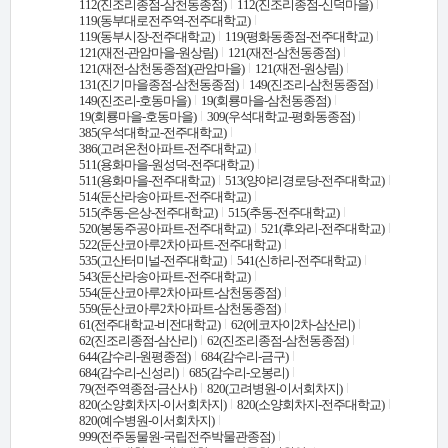
112(진조리종점-삼천동종점)
112(진조리종점-신덕마을)
119(동부대로전주역-전주대학교)
119(동부시장-전주대학교)
119(평화동종점-전주대학교)
121(재전-관암마을-원상림)
121(재전-삼천동종점)
121(재전-삼천동종점)(관암마을)
121(재전-원상림)
131(진기마을종점-삼천동종점)
149(진조리-삼천동종점)
149(진조리-호동마을)
19(회룡마을-삼천동종점)
19(회룡마을-호동마을)
309(우석대학교-평화동종점)
385(우석대학교-전주대학교)
386(고려온천아파트-전주대학교)
511(용화마을-원성덕-전주대학교)
511(용화마을-전주대학교)
513(양야리경로당-전주대학교)
514(둔산라송아파트-전주대학교)
515(추동-은상-전주대학교)
515(추동-전주대학교)
520(봉동주공아파트-전주대학교)
521(후와리-전주대학교)
522(둔산코아루2차아파트-전주대학교)
535(고산터미널-전주대학교)
541(신하리-전주대학교)
543(둔산라송아파트-전주대학교)
554(둔산코아루2차아파트-삼천동종점)
559(둔산코아루2차아파트-삼천동종점)
61(전주대학교-비전대학교)
62(에코자이2차-삼산리)
62(진조리종점-삼산리)
62(진조리종점-삼천동종점)
644(감수리-원평종점)
684(감수리-금구)
684(감수리-신성리)
685(감수리-오봉리)
79(전주역종점-금산사)
820(고려병원-이서회차지)
820(소양회차지-이서회차지)
820(소양회차지-전주대학교)
820(예수병원-이서회차지)
999(전주동물원-국립전주박물관종점)