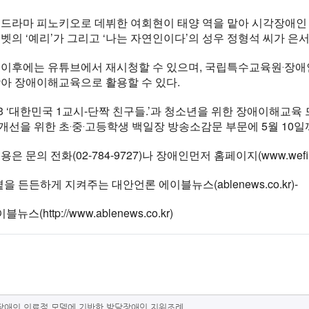
드라마 피노키오로 데뷔한 여회현이 태양 역을 맡아 시각장애인 
벳의 ‘예리’가 그리고 ‘나는 자연인이다’의 성우 정형석 씨가 은
 이후에는 유튜브에서 재시청할 수 있으며, 국립특수교육원‧장
아 장애이해교육으로 활용할 수 있다.
23 ‘대한민국 1교시-단짝 친구들.’과 청소년을 위한 장애이해교육 
선을 위한 초‧중‧고등학생 백일장 방송소감문 부문에 5월 10일까
은 문의 전화(02-784-9727)나 장애인먼저 홈페이지(www.wefirs
곁을 든든하게 지켜주는 대안언론 에이블뉴스(ablenews.co.kr)-
블뉴스(http://www.ablenews.co.kr)
장애의 의료적 모델에 기반한 발달장애인 지원조례