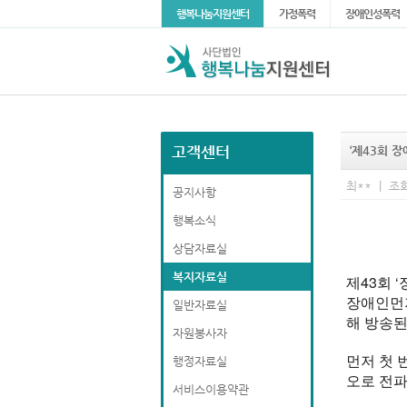
행복나눔지원센터
가정폭력
장애인성폭력
고객센터
‘제43회 장
최** | 조회
공지사항
행복소식
상담자료실
복지자료실
제43회 
장애인먼저
일반자료실
해 방송된
자원봉사자
먼저 첫 
행정자료실
오로 전파
서비스이용약관