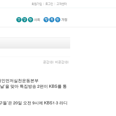
회원가입
로그인
고객센터
공감(
0
)
비공감(
0
)
ⓒ장애인먼저실천운동본부
날’을 맞아 특집방송 2편이 KBS를 통
’은 20일 오전 9시에 KBS1·3 라디