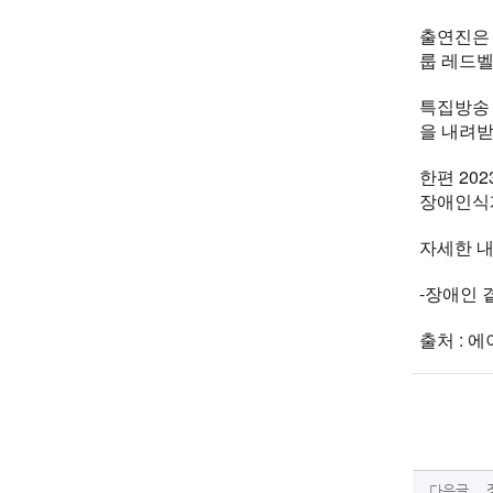
출연진은 
룹 레드벨
특집방송
을 내려받
한편 20
장애인식개
자세한 내용
-장애인 
출처 : 에이
다음글